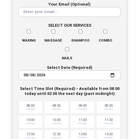
Your Email (Optional)
SELECT OUR SERVICES
WAXING
MASSAGE
SHAMPOO
COMBO
NAILS
Select Date (Required)
Select Time Slot (Required) - Available from 08:00
today until 02:00 the next day (past midnight)
08:00
08:30
09:00
09:30
AVAILABLE
AVAILABLE
AVAILABLE
AVAILABLE
10:00
10:30
11:00
11:30
AVAILABLE
AVAILABLE
AVAILABLE
AVAILABLE
12:00
12:30
13:00
13:30
AVAILABLE
AVAILABLE
AVAILABLE
AVAILABLE