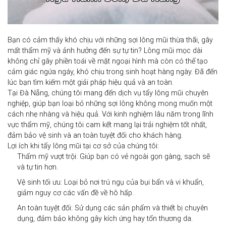
Bạn có cảm thấy khó chịu với những sợi lông mũi thừa thãi, gây
mất thẩm mỹ và ảnh hưởng đến sự tự tin? Lông mũi mọc dài
không chỉ gây phiền toái về mặt ngoại hình mà còn có thể tạo
cảm giác ngứa ngáy, khó chịu trong sinh hoạt hàng ngày. Đã đến
lúc bạn tìm kiếm một giải pháp hiệu quả và an toàn.
Tại
Đà Nẵng
, chúng tôi mang đến dịch vụ
tẩy lông mũi chuyên
nghiệp
, giúp bạn loại bỏ những sợi lông không mong muốn một
cách nhẹ nhàng và hiệu quả. Với kinh nghiệm lâu năm trong lĩnh
vực thẩm mỹ, chúng tôi cam kết mang lại trải nghiệm tốt nhất,
đảm bảo vệ sinh và an toàn tuyệt đối cho khách hàng.
Lợi ích khi tẩy lông mũi tại cơ sở của chúng tôi:
Thẩm mỹ vượt trội:
Giúp bạn có vẻ ngoài gọn gàng, sạch sẽ
và tự tin hơn.
Vệ sinh tối ưu:
Loại bỏ nơi trú ngụ của bụi bẩn và vi khuẩn,
giảm nguy cơ các vấn đề về hô hấp.
An toàn tuyệt đối:
Sử dụng các sản phẩm và thiết bị chuyên
dụng, đảm bảo không gây kích ứng hay tổn thương da.