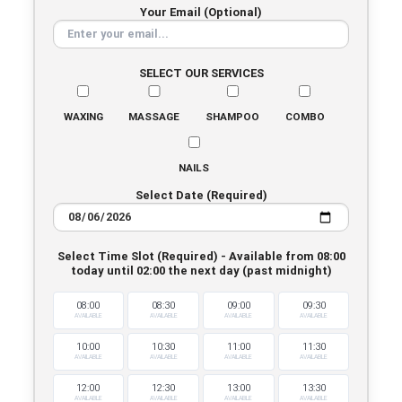
Your Email (Optional)
SELECT OUR SERVICES
WAXING
MASSAGE
SHAMPOO
COMBO
NAILS
Select Date (Required)
Select Time Slot (Required) - Available from 08:00
today until 02:00 the next day (past midnight)
08:00
08:30
09:00
09:30
AVAILABLE
AVAILABLE
AVAILABLE
AVAILABLE
10:00
10:30
11:00
11:30
AVAILABLE
AVAILABLE
AVAILABLE
AVAILABLE
12:00
12:30
13:00
13:30
AVAILABLE
AVAILABLE
AVAILABLE
AVAILABLE